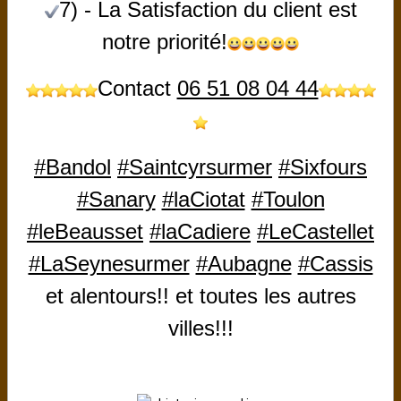
7) - La Satisfaction du client est
COMMENT ÇA SE PASSE
notre priorité!
REPROGRAMMATIONS MOTEURS SUR-BRIDÉS
Contact
06 51 08 04 44
SUPPRESSION SPEED LIMIT
BOITIER ADDITIONNEL PUISSANCE
#Bandol
#Saintcyrsurmer
#Sixfours
FAQ
#Sanary
#laCiotat
#Toulon
#leBeausset
#laCadiere
#LeCastellet
REPROGRAMMATION À DISTANCE
#LaSeynesurmer
#Aubagne
#Cassis
POSE DE PIÈCES ET ACCESSOIRES SPORT
et alentours!! et toutes les autres
SERVICE À DOMICILE
villes!!!
DIAGNOSTIC AUTO
FILTRE Á PARTICULES (FAP)