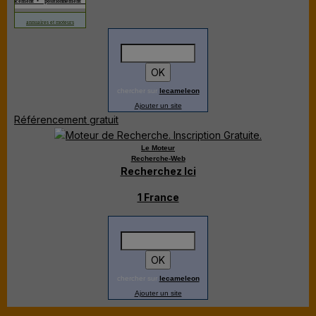
érencement • positionnement • référencement manuel professionnel discount •
annuaires et moteurs
chercher sur
lecameleon
Ajouter un site
Référencement gratuit
Le Moteur
Recherche-Web
Recherchez Ici
1 France
chercher sur
lecameleon
Ajouter un site