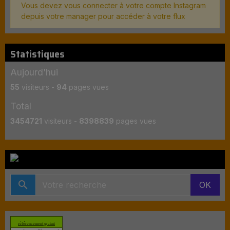
Vous devez vous connecter à votre compte Instagram
depuis votre manager pour accéder à votre flux
Statistiques
Aujourd'hui
55
visiteurs -
94
pages vues
Total
3454721
visiteurs -
8398839
pages vues
OK
référencement gratuit