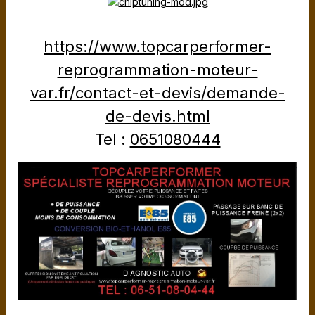
LISTE AUTO ECU FAP OFF
https://www.topcarperformer-
VANNE EGR
reprogrammation-moteur-
var.fr/contact-et-devis/demande-
LISTE AUTO ECU EGR BLOCK
de-devis.html
RÉPARATION PROGRAMME CALCULATEUR
Tel :
0651080444
LISTE REPROGRAMMATION VEHICULES
INFORMATIONS ET AVERTISSEMENTS
CONDITIONS GENERALES DE VENTE
LIENS ET PARTENAIRE
AVIS