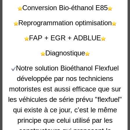
Conversion Bio-éthanol E85
2
votes. Moyenne
5
sur 5.
Reprogrammation optimisation
Ajouter un commentaire
Nom
FAP + EGR + ADBLUE
Diagnostique
E-mail
Notre solution Bioéthanol Flexfuel
développée par nos techniciens
Site Internet
motoristes est aussi efficace que sur
les véhicules de série prévu "flexfuel"
qui existe à ce jour, c'est le même
principe que celui utilisé par les