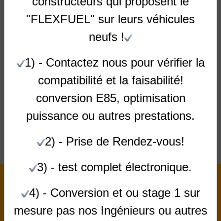
constructeurs qui proposent le
"FLEXFUEL" sur leurs véhicules
neufs !
1) - Contactez nous pour vérifier la
compatibilité et la faisabilité!
Anti-spam
conversion E85, optimisation
puissance ou autres prestations.
CLIQUEZ POUR VALIDER
IconCaptcha ©
2) - Prise de Rendez-vous!
Ajouter
3) - test complet électronique.
Rechercher sur les pages
4) - Conversion et ou stage 1 sur
OK
mesure pas nos Ingénieurs
ou autres