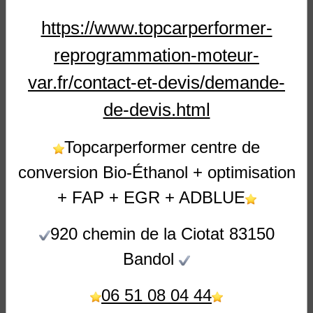
https://www.topcarperformer-
TCP PERFORMANCES MOTEUR
reprogrammation-moteur-
06-51-08-04-44
var.fr/contact-et-devis/demande-
TOPCARPERFORMER@GMAIL.COM
de-devis.html
UNIQUEMENT SUR RENDEZ-VOUS
Topcarperformer centre de
DU LUNDI AU VENDREDI
conversion Bio-Éthanol + optimisation
8H 12H00 ET 14H 18H00
+ FAP + EGR + ADBLUE
LE SAMEDI 8H 12H non disponible au public
920 chemin de la Ciotat 83150
Partager
Facebook
X
Email
Bandol
06 51 08 04 44
★
★
★
★
★