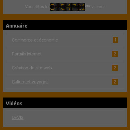
ème
Vous êtes le
visiteur
Annuaire
1
Commerce et économie
2
Portails Internet
2
Création de site web
2
Culture et voyages
Vidéos
DEVIS