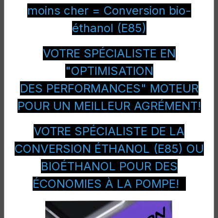
essence Porsche: Panamera,
moins cher = Conversion bio-
Cayenne, 911 Carrera, Boxster,
éthanol (E85)
Cayman!!!
VOTRE SPÉCIALISTE EN
"OPTIMISATION
DES PERFORMANCES" MOTEUR
POUR UN MEILLEUR AGRÉMENT!
VOTRE SPÉCIALISTE DE LA
CONVERSION ÉTHANOL (E85) OU
BIOÉTHANOL POUR DES
ÉCONOMIES À LA POMPE!