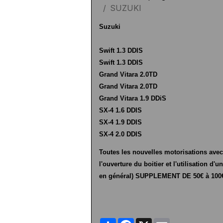
SUZUKI
Suzuki
Swift 1.3 DDIS
Swift 1.3 DDIS
Grand Vitara 2.0TD
Grand Vitara 2.0TD
Grand Vitara 1.9 DDiS
SX-4 1.6 DDIS
SX-4 1.9 DDIS
SX-4 2.0 DDIS
Toutes les nouvelles motorisations avec 
l'ouverture du boitier et l'utilisation d'
en général) SUPPLEMENT DE 50€ à 100
Partager
Facebook
X
Email