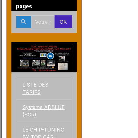
pages
OK
LISTE DES
TARIFS
Système ADBLUE
(SCR)
LE CHIP-TUNING
BY TOP-CAR-