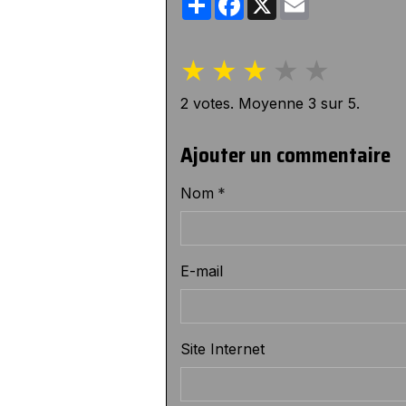
★
★
★
★
★
2
votes. Moyenne
3
sur 5.
Ajouter un commentaire
Nom
E-mail
Site Internet