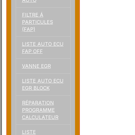
FILTRE Á
PARTICULES
(FAP)
LISTE AUTO ECU
FAP OFF
VANNE EGR
LISTE AUTO ECU
EGR BLOCK
RÉPARATION
PROGRAMME
CALCULATEUR
LISTE