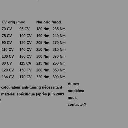
CV orig./mod.
Nm orig./mod.
70 CV
95 CV
180 Nm
235 Nm
75 CV
100 CV
190 Nm
240 Nm
90 CV
120 CV
205 Nm
270 Nm
110 CV
140 CV
250 Nm
315 Nm
130 CV
160 CV
300 Nm
370 Nm
90 CV
115 CV
215 Nm
260 Nm
120 CV
150 CV
280 Nm
350 Nm
134 CV
170 CV
320 Nm
390 Nm
Autres
calculateur anti-tuning nécessitant
modèles:
un matériel spécifique (après juin 2009
nous
€
contacter?